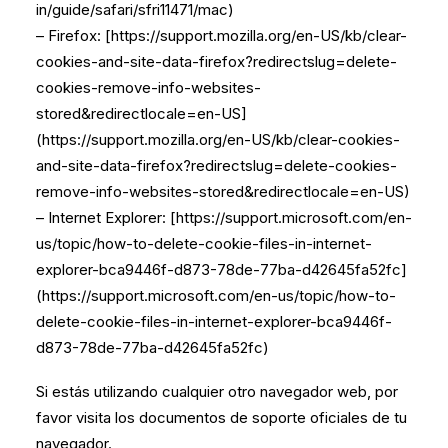
in/guide/safari/sfri11471/mac)
– Firefox: [https://support.mozilla.org/en-US/kb/clear-
cookies-and-site-data-firefox?redirectslug=delete-
cookies-remove-info-websites-
stored&redirectlocale=en-US]
(https://support.mozilla.org/en-US/kb/clear-cookies-
and-site-data-firefox?redirectslug=delete-cookies-
remove-info-websites-stored&redirectlocale=en-US)
– Internet Explorer: [https://support.microsoft.com/en-
us/topic/how-to-delete-cookie-files-in-internet-
explorer-bca9446f-d873-78de-77ba-d42645fa52fc]
(https://support.microsoft.com/en-us/topic/how-to-
delete-cookie-files-in-internet-explorer-bca9446f-
d873-78de-77ba-d42645fa52fc)
Si estás utilizando cualquier otro navegador web, por
favor visita los documentos de soporte oficiales de tu
navegador.